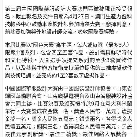
第三屆中國國際華服設計大賽澳門區徵稿現正接受報
名，截止報名及交件日期為4月27日。澳門生產力暨科
技轉移中心鼓勵本澳設計師參加時裝大賽，發揮創意，
藉參賽加強與外地設計師交流，吸收國際賽經驗。
本屆比賽以“國色天襄”為主題，每人或每隊（最多3人）
限報1個系列，包含四至五套作品，設計需具鮮明時代
和文化特徵。入圍選手須提交系列的至少3套實物作
品
，
以及參與主辦方技術支持單位提供的三維虛擬軟件
與技術培訓，並完成的1至2套數字虛擬作品。
中國國際華服設計大賽由中國服裝設計師協會、山東省
歸國華僑聯合會、山東廣播電視台及山東省服裝設計協
會共同主辦，比賽決賽及頒獎禮將於9月在意大利米蘭
舉行。大賽設成衣金獎一名，獎金人民幣十萬元；虛擬
金獎一名，獎金人民幣五萬元；銀獎兩名，各得獎金人
民幣五萬元；銅獎三名，各得獎金人民幣兩萬元；另設
最佳元素創新獎、最佳工藝獎、最佳網絡人氣獎各一