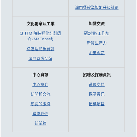
澳門餐飲業智能升級計劃
文化創意及工業
知識交流
CPTTM 時裝孵化計劃簡
研討會/工作坊
介 (MaConsef)
新質生產力
時裝及形象資訊
企業專訪
澳門時尚品牌
中心資訊
招聘及採購資訊
中心簡介
職位空缺
訪問和交流
採購資訊
參與的組織
招標項目
聯絡我們
新聞稿