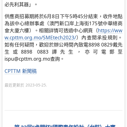
必先利其器」。
供應商招募期將於6月8日下午5時45分結束，收件地點
為該中心總辦事處（澳門新口岸上海街175號中華總商
會大廈六樓）。相關詳情可透過中心網頁（
https://ww
w.cpttm.org.mo/SMEtech2023/
）內查閱承投規則。
如有任何疑問，歡迎於辦公時間內致電8898 0829戴先
生或8898 0883譚先生，亦可電郵至
ispu@cpttm.org.mo查詢。
分
CPTTM
新聞稿
類
最近更新於 2023-05-25.