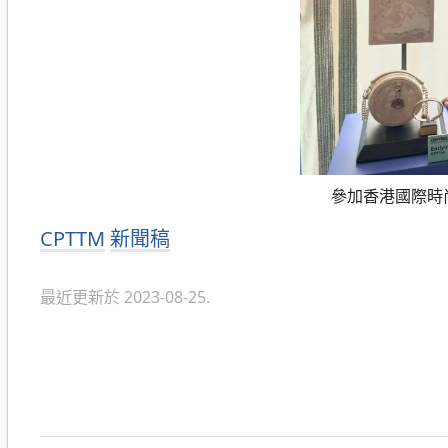
參加香港國際時尚
分
CPTTM
新聞稿
類
最近更新於 2023-08-25.