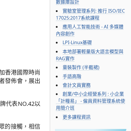
數據庫設計
實驗室管理系列: 推行 ISO/IEC
17025:2017系統課程
應用人工智能技術 - AI 多媒體
內容創作
LPI-Linux基礎
本地部署輕量版大語言模型與
RAG實作
童裝製作 (半截裙)
加香港國際時尚
手語高階
記者發佈會，展出
會計文員實務
創業/中小企經營系列 : 小企業
「計糧易」 - 僱員資料管理系統使
代表NO.42以
用簡介班
更多課程資訊
公眾的接觸，相信