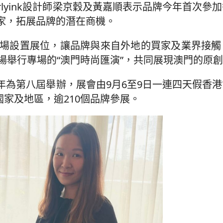
lyink設計師梁京穀及黃嘉順表示品牌今年首次參
家，拓展品牌的潛在商機。
現場設置展位，讓品牌與來自外地的買家及業界接觸
場舉行專場的“澳門時尚匯演”，共同展現澳門的原
年為第八屆舉辦，展會由9月6至9日一連四天假香
國家及地區，逾210個品牌參展。