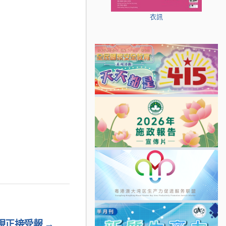
衣訊
現正接受報
→