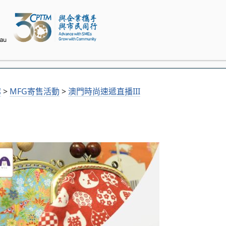
廊
>
MFG寄售活動
>
澳門時尚速遞直播III