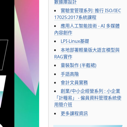
數據庫設計
實驗室管理系列: 推行 ISO/IEC
17025:2017系統課程
應用人工智能技術 - AI 多媒體
內容創作
LPI-Linux基礎
本地部署輕量版大語言模型與
RAG實作
童裝製作 (半截裙)
手語高階
會計文員實務
創業/中小企經營系列 : 小企業
「計糧易」 - 僱員資料管理系統使
用簡介班
更多課程資訊