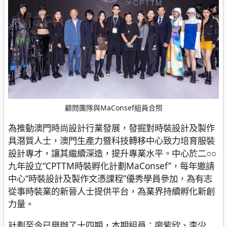
顧問團隊與MaConsef組員合照
為推動澳門時尚設計行業發展，發掘對時裝設計及製作
具潛質人士，澳門生產力暨科技轉移中心致力培育服裝
設計專才，讓其繼續深造，提升專業水平。中心於二○○
九年設立“CPTTM時裝孵化計劃MaConsef”，每年邀請
中心“時裝設計及製作文憑課程”優秀學員參加，為有志
從事時裝業的新晉人士提供平台，為業界持續孵化新創
力量。
計劃至今已舉辦了十四期，本期組員：廖紫欣、李少