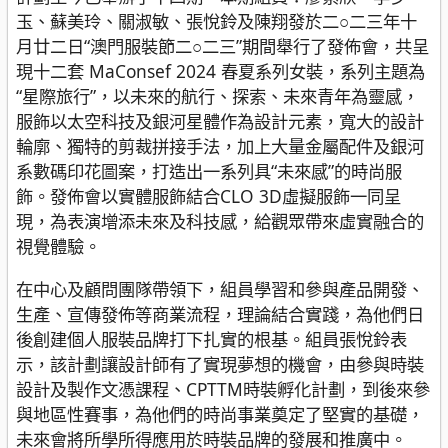
玉、蘇美玲、關淑敏、張悅鈴及陳翔發於二○二三年十
月廿二日“澳門服裝節二○二三”期間舉行了發佈會，共呈
現十二套 MaConsef 2024 春夏系列女裝，系列主題為
“星際旅行”，以未來的航行、探索、未來青年為靈感，
服飾以太空科技及銀河星體作為設計元素，寬大的設計
輪廓、獨特的剪裁拼接手法，加上大量金屬配件及銀河
系數碼印花圖案，打造出一系列具“未來感”的時尚服
飾。發佈會以實體服飾結合CLO 3D虛擬服飾一同呈
現，為表演增添未來及科技感，給觀眾帶來虛實融合的
視覺體驗。
在中心及顧問團隊帶領下，組員學習和參與產品開發、
生產、宣傳發佈等商業流程，理論結合實踐，為他們日
後創建個人服裝品牌打下扎實的根基。組員張悅鈴表
示，該計劃讓設計師有了實現夢想的機會，由參與時裝
設計及製作文憑課程、CPTTM時裝孵化計劃，到後來參
與地區性賽事，為他們的時尚事業奠定了堅實的基礎，
未來會將所學所得應用於時裝品牌的發展和推廣中。