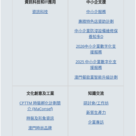
資訊科技和IT應用
中小企支援
資訊科技
中小企服務
專精特色店資助計劃
中小企業防浸設備維修保
養知多D
2026中小企業數字化支
援服務
2025 中小企業數字化支
援服務
澳門餐飲業智能升級計劃
文化創意及工業
知識交流
CPTTM 時裝孵化計劃簡
研討會/工作坊
介 (MaConsef)
新質生產力
時裝及形象資訊
企業專訪
澳門時尚品牌