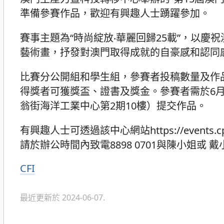
準備參賽作品，歡迎有興趣人士踴躍參加。
賽事主題為“時尚綻放‧華麗回歸25載”，以慶
藝術畫，抒發對澳門取得成就的自豪感和認同
比賽分公開組和學生組，參賽者投稿數量及作
得獎者可獲獎盃、證書及獎金。參賽者需於6月2
翁街海洋工業中心第2期10樓）提交作品。
有興趣人士可透過該中心網站https://events.
請於辦公時間內致電8898 0701與陳小姐或 
CFI
分
類
最近更新於 2024-06-07.