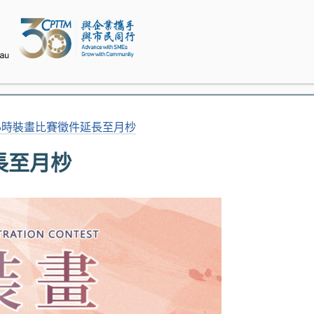
心時裝畫比賽徵件延長至月杪
長至月杪