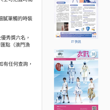
以細膩筆觸的時裝
及優秀獎六名，
IT 快訊
術匯點（澳門漁
章程。如有任何查詢，