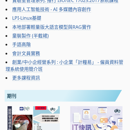
實驗室管理系列: 推行 ISO/IEC 17025:2017系統課程
應用人工智能技術 - AI 多媒體內容創作
LPI-Linux基礎
本地部署輕量版大語言模型與RAG實作
童裝製作 (半截裙)
手語高階
會計文員實務
創業/中小企經營系列 : 小企業「計糧易」 - 僱員資料管
理系統使用簡介班
更多課程資訊
期刊