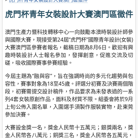
虎門杯青年女裝設計大賽澳門區徵件
澳門生產力暨科技轉移中心一向鼓勵本澳時裝設計師參
與國際大賽，現接受第24屆“虎門杯”國際青年設計(女裝)
大賽澳門區參賽者報名，截稿日期為8月6日。歡迎有興
趣時裝設計人士報名參加，發揮創意，促進交流及切
磋，吸收國際賽事參賽經驗。
今屆主題為“融與容”，旨在強調時尚的多元化趨勢與包
容性，賽事對象為18至45歲。評選分初賽及決賽兩個階
段，初賽需提交設計稿件，作品要求為未發表過的一系
列4套女裝原創作品，面料及材質不限。組委會將於9月
上旬公佈入圍名單，入圍選手須製作服裝實物，赴東莞
參加決賽。
大賽設金獎一名，獎金人民幣十五萬元；銀獎兩名，獎
金人民幣各八萬元；銅獎三名，獎金人民幣各五萬元，