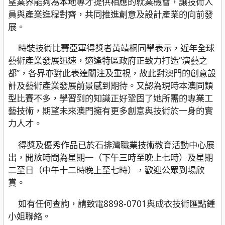
望業界能夠為本地專才提供相應的就業機會，讓技術人
員與產業進程對齊，共同推進創意及設計產業的向前發
展。
時裝技術比賽亞軍得獎者黃靖桐同學表示，近年全球
藝術產業發展迅速，適逢特區政府正致力打造“演藝之
都”，各界亦對此表達關注及重視，故此對澳門的創意設
計及藝術產業發展前景感到期待。又認為現時本澳同類
型比賽不多，學習到的知識正好鞏固了她所需的專業工
藝技術，期望未來澳門擁有更多創意與技術於一身的實
力人才。
得獎及優秀作品已於石排灣職業技術教育活動中心展
出，開放時間為星期一（下午三時至晚上七時）及星期
二至日（中午十二時晚上至七時），歡迎公眾到場欣
賞。
如有任何查詢，請致電8898-0701與成衣技術匯點鍾
小姐聯絡。