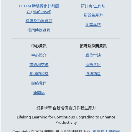
CPTTM 時裝孵化計劃簡
研討會/工作坊
介 (MaConsef)
新質生產力
時裝及形象資訊
企業專訪
澳門時尚品牌
中心資訊
招聘及採購資訊
中心簡介
職位空缺
訪問和交流
採購資訊
參與的組織
招標項目
聯絡我們
新聞稿
終身學習 自我增值 提升你我生產力
Lifelong Learning for Continuous Upgrading to Enhance
Productivity
Copyright © 2026 澳門生產力暨科技轉移中心 -
收集個人資料聲