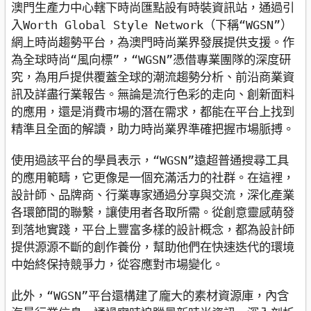
澳門生產力中心轄下時尚匯點設有時裝資訊站，通過引
入Worth Global Style Network（下稱“WGSN”）
網上時尚趨勢平台，為澳門時尚業界發展提供支援。作
為全球時尚“風向標”，“WGSN”憑借專業團隊的深度研
究，為用戶提供覆蓋全球的潮流趨勢分析、前沿商業資
訊及詳盡行業報告。無論是流行色彩的走向、創新面料
的應用，還是消費市場的潛在需求，都能在平台上找到
精準且全面的解讀，助力時尚業界準確把握市場脈搏。

使用過該平台的學員表示，“WGSN”遠超普通搜尋工具
的應用範疇，它更像是一個充滿活力的社群。在這裡，
設計師、品牌商、行業專家通過分享與交流，深化產業
各環節間的聯繫，讓使用者各取所需。從創意靈感萌發
到落地實踐，平台上豐富多樣的設計概念，都為設計師
提供源源不斷的創作養份，幫助他們在快速迭代的環境
中始終保持競爭力，從容應對市場變化。

此外，“WGSN”平台還構建了龐大的素材資源庫，內含