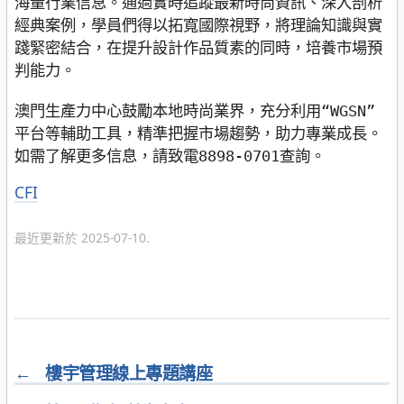
海量行業信息。通過實時追蹤最新時尚資訊、深入剖析
經典案例，學員們得以拓寬國際視野，將理論知識與實
踐緊密結合，在提升設計作品質素的同時，培養市場預
判能力。

澳門生產力中心鼓勵本地時尚業界，充分利用“WGSN”
平台等輔助工具，精準把握市場趨勢，助力專業成長。
如需了解更多信息，請致電8898-0701查詢。
分
CFI
類
最近更新於 2025-07-10.
←
樓宇管理線上專題講座