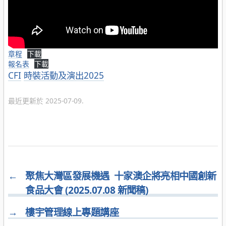
章程
下載
報名表
下載
分
CFI
時裝活動及演出2025
類
最近更新於 2025-07-09.
←
聚焦大灣區發展機遇 十家澳企將亮相中國創新
食品大會 (2025.07.08 新聞稿)
→
樓宇管理線上專題講座