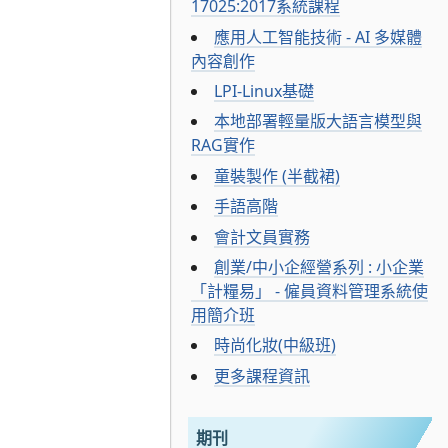
17025:2017系統課程
應用人工智能技術 - AI 多媒體
內容創作
LPI-Linux基礎
本地部署輕量版大語言模型與
RAG實作
童裝製作 (半截裙)
手語高階
會計文員實務
創業/中小企經營系列 : 小企業
「計糧易」 - 僱員資料管理系統使
用簡介班
時尚化妝(中級班)
更多課程資訊
期刊