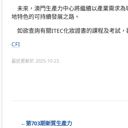
未來，澳門生產力中心將繼續以產業需求為導
地特色的可持續發展之路。
如欲查詢有關ITEC化妝證書的課程及考試，歡
CFI
分
類
最近更新於 2025-10-23.
←
第703期新質生產力