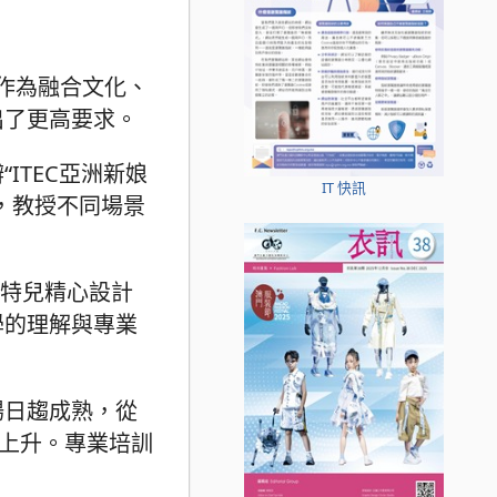
”作為融合文化、
出了更高要求。
TEC亞洲新娘
IT 快訊
，教授不同場景
模特兒精心設計
學的理解與專業
場日趨成熟，從
續上升。專業培訓