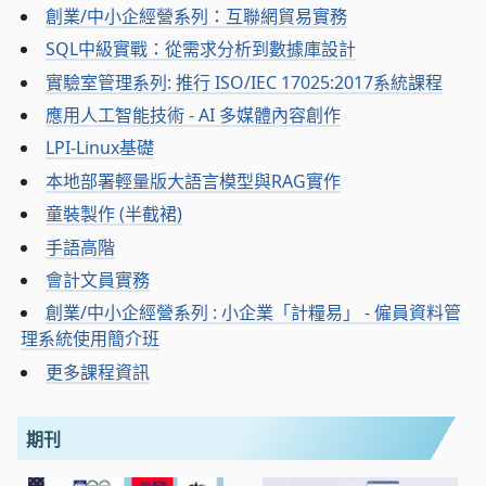
創業/中小企經營系列：互聯網貿易實務
SQL中級實戰：從需求分析到數據庫設計
實驗室管理系列: 推行 ISO/IEC 17025:2017系統課程
應用人工智能技術 - AI 多媒體內容創作
LPI-Linux基礎
本地部署輕量版大語言模型與RAG實作
童裝製作 (半截裙)
手語高階
會計文員實務
創業/中小企經營系列 : 小企業「計糧易」 - 僱員資料管
理系統使用簡介班
更多課程資訊
期刊