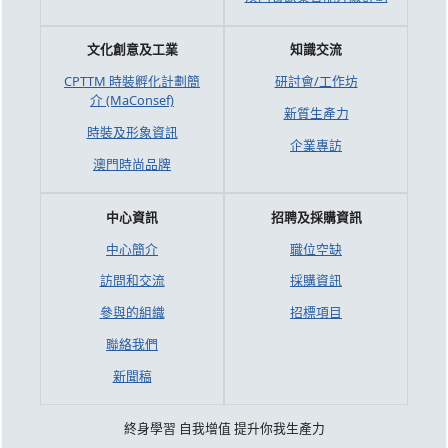
文化創意及工業
知識交流
CPTTM 時裝孵化計劃簡
研討會/工作坊
介 (MaConsef)
新質生產力
時裝及形象資訊
企業專訪
澳門時尚品牌
中心資訊
招聘及採購資訊
中心簡介
職位空缺
訪問和交流
採購資訊
參與的組織
招標項目
聯絡我們
新聞稿
終身學習 自我增值 提升你我生產力