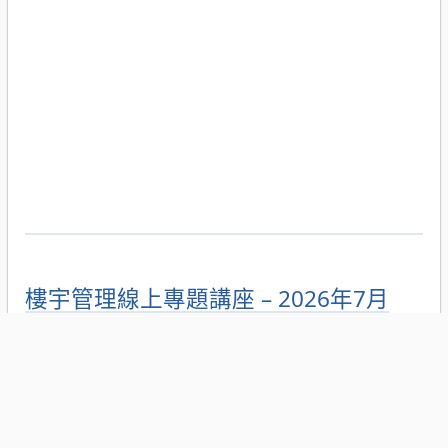
樓宇管理線上專題講座 – 2026年7月
樓宇管理線上專題講座：樓宇管理的財務管理須知
(SEM13-07-2026-SMTA)
講座日期：2026年7月17日 (19:30-20:30)
報名日期：2026年6月10日至7月16日
報名連結：
https://events.cpttm.org.mo/seminar/