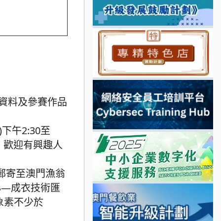
寫個人資料及參賽作品
下午2:30至
”，歡迎有興趣人
或郵寄至澳門漁翁
心—成衣技術匯
象素不少於