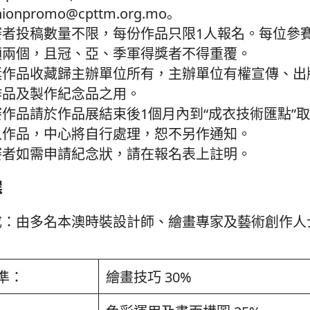
hionpromo@cpttm.org.mo。
賽者投稿數量不限，每份作品只限1人報名。每位參
項兩個，且冠、亞、季軍得獎者不得重覆。
獎作品收藏歸主辦單位所有，主辦單位有權宣傳、出
作品及製作紀念品之用。
賽作品請於作品展結束後1個月內到“成衣技術匯點”
之作品，中心將自行處理，恕不另作通知。
賽者如需申請紀念狀，請在報名表上註明。
選
成：由多名本澳時裝設計師、繪畫專家及藝術創作人
準：
繪畫技巧 30%