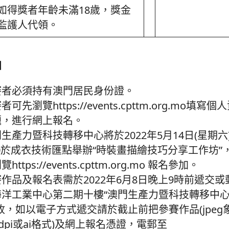
如得獎者年齡未滿18歲，獎金
監護人代領。
知
賽者必須持有澳門居民身份證。
者可先瀏覽https://events.cpttm.org.mo填
題，進行網上報名。
生產力暨科技轉移中心將於2022年5月14日(星期六)
30於成衣技術匯點舉辦“時裝畫描繪技巧分享工作坊
https://events.cpttm.org.mo 報名參加。
作品及報名表需於2022年6月8日晚上9時前遞交
海洋工業中心第二期十樓“澳門生產力暨科技轉移中
收，如以電子方式遞交請於截止前把參賽作品(jpeg
0dpi或ai格式)及網上報名憑證，電郵至