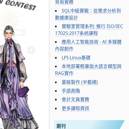
貿易實務
SQL中級實戰：從需求分析到
數據庫設計
實驗室管理系列: 推行 ISO/IEC
17025:2017系統課程
應用人工智能技術 - AI 多媒體
內容創作
LPI-Linux基礎
本地部署輕量版大語言模型與
RAG實作
童裝製作 (半截裙)
手語高階
會計文員實務
更多課程資訊
期刊