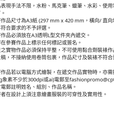
品表現手法不限，水粉、馬克筆、蠟筆、水彩、使用
可。
作品尺寸為A3紙 (297 mm x 420 mm，橫向/ 
不符合要求的不予評選。
賽作品必須放在A3透明L型文件夾內遞交。
得在參賽作品上標示任何標記或簽名。
交之實物作品必須保持平整，不可使用黏合劑裝裱作
投稿，不接納使用卷筒包裹，作品尺寸及裝裱不符合
。
賽作品若以電腦方式繪製，在遞交作品實物時，亦需
peg象素不少於300dpi或ai)電郵至fashionpromo@cpt
於電郵註明姓名、組別、作品名稱。
賽者在設計上須注意繪畫服裝的可穿性及實用性。