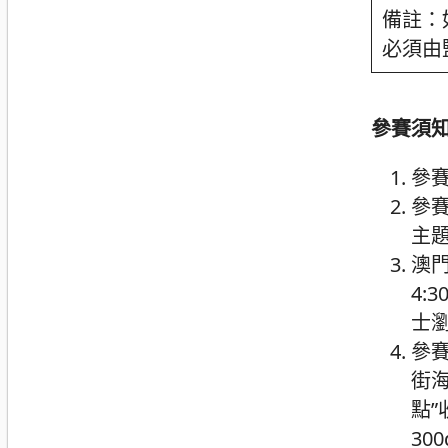
備註：
必須由
參賽須
參
參賽
主
澳門
4:
士瀏覽
參賽
街
點”
30