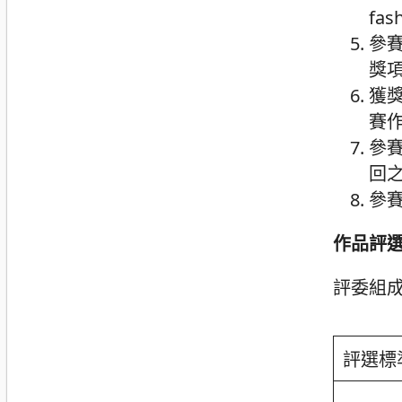
fas
參
獎
獲
賽
參
回
參
作品評
評委組
評選標