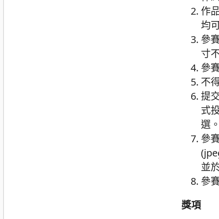
作
均
參賽
寸
參
不
提
式
選
參
(j
並
參
獎項