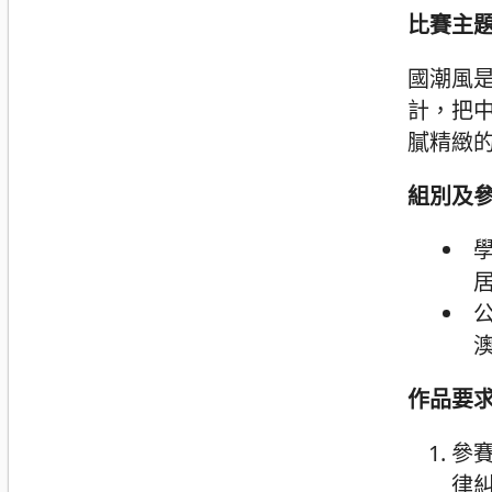
比賽主題
國潮風
計，把
膩精緻
組別及
作品要
參
律