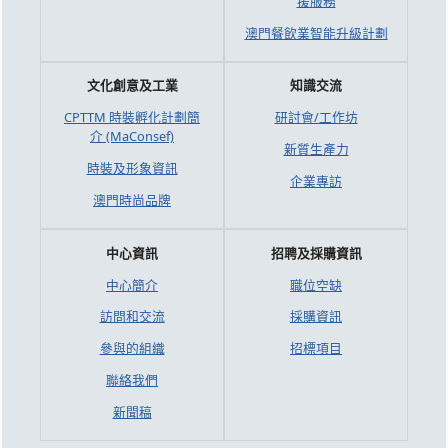
援服務
澳門餐飲業智能升級計劃
文化創意及工業
知識交流
CPTTM 時裝孵化計劃簡
研討會/工作坊
介 (MaConsef)
新質生產力
時裝及形象資訊
企業專訪
澳門時尚品牌
中心資訊
招聘及採購資訊
中心簡介
職位空缺
訪問和交流
採購資訊
參與的組織
招標項目
聯絡我們
新聞稿