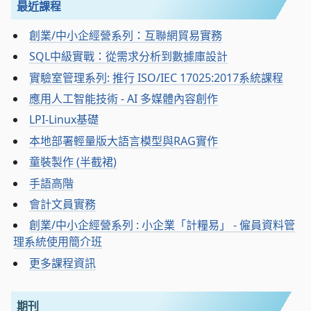
最近課程
創業/中小企經營系列：互聯網貿易實務
SQL中級實戰：從需求分析到數據庫設計
實驗室管理系列: 推行 ISO/IEC 17025:2017系統課程
應用人工智能技術 - AI 多媒體內容創作
LPI-Linux基礎
本地部署輕量版大語言模型與RAG實作
童裝製作 (半截裙)
手語高階
會計文員實務
創業/中小企經營系列 : 小企業「計糧易」 - 僱員資料管
理系統使用簡介班
更多課程資訊
期刊