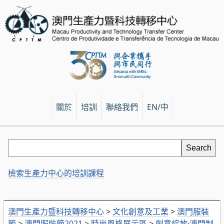
關於
培訓
聯絡我們
EN/中
檢索生產力中心的培訓課程
澳門生產力暨科技轉移中心
>
文化創意及工業
>
澳門服裝
節
>
澳門服裝節2021
>
時尚風格展示區
>
創意綻放·澳門制