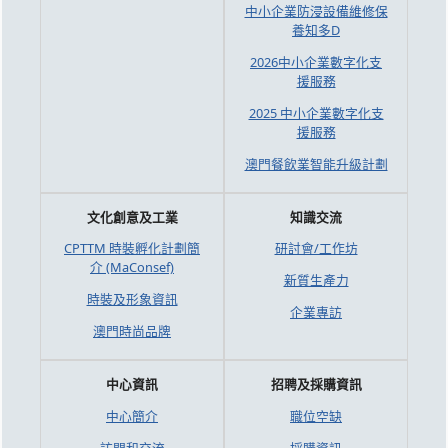
中小企業防浸設備維修保
養知多D
2026中小企業數字化支
援服務
2025 中小企業數字化支
援服務
澳門餐飲業智能升級計劃
文化創意及工業
知識交流
CPTTM 時裝孵化計劃簡
研討會/工作坊
介 (MaConsef)
新質生產力
時裝及形象資訊
企業專訪
澳門時尚品牌
中心資訊
招聘及採購資訊
中心簡介
職位空缺
訪問和交流
採購資訊