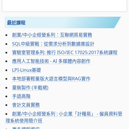
最近課程
創業/中小企經營系列：互聯網貿易實務
SQL中級實戰：從需求分析到數據庫設計
實驗室管理系列: 推行 ISO/IEC 17025:2017系統課程
應用人工智能技術 - AI 多媒體內容創作
LPI-Linux基礎
本地部署輕量版大語言模型與RAG實作
童裝製作 (半截裙)
手語高階
會計文員實務
創業/中小企經營系列 : 小企業「計糧易」 - 僱員資料管
理系統使用簡介班