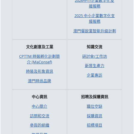
2026中小企業數字化支
援服務
2025 中小企業數字化支
援服務
澳門餐飲業智能升級計劃
文化創意及工業
知識交流
CPTTM 時裝孵化計劃簡
研討會/工作坊
介 (MaConsef)
新質生產力
時裝及形象資訊
企業專訪
澳門時尚品牌
中心資訊
招聘及採購資訊
中心簡介
職位空缺
訪問和交流
採購資訊
參與的組織
招標項目