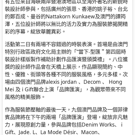
有五位來自海峽兩岸暨港澳地區以至海外著名的新銳時
裝設計師參與，包括廣州的張恩、香港的姚子裕、台北
的鄭百成、曼谷的Nattakorn Kunkaew及澳門的譚筠
澤，五位設計師將以無比的活力及實力為服裝節揭開精
彩的序幕，綻放華麗異彩。
活動第二日有兩場不容錯過的時裝表演。首場是由澳門
特別行政區政府文化局主辦的「“當下‧型匯＂第四屆時
裝設計樣版製作補助計劃作品匯演暨頒獎禮」。八位獲
獎的設計師作品會在天橋上展示，作品顯現簡約、中
性、優雅、街頭等各種不同的服裝風格，多元多樣。次
場由四個澳門品牌alexis jordan 、Decom 、 Hong
Mei 及 i Gift聯合上演「品牌匯演」，為觀眾帶來不同
風格的精美服飾。
作為服裝節壓軸的最後一天，九個澳門品牌及一個菲律
賓品牌將在下午的兩場「品牌匯演」登場，綻放非凡魅
力，展現原創力量，參與品牌包括Denim Works、 i
Gift、Jade. L、La Mode Désir、Macon、