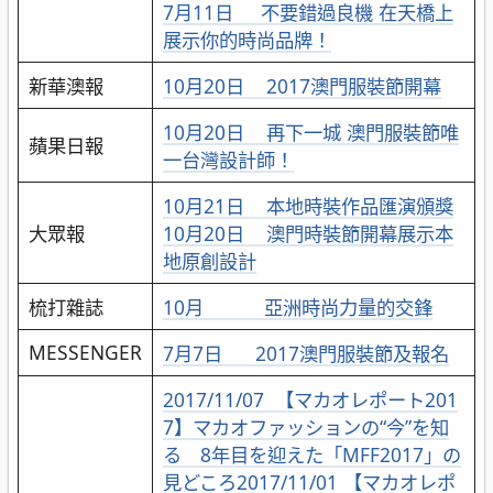
7月11日 不要錯過良機 在天橋上
展示你的時尚品牌！
新華澳報
10月20日 2017澳門服裝節開幕
10月20日 再下一城 澳門服裝節唯
蘋果日報
一台灣設計師！
10月21日 本地時裝作品匯演頒獎
大眾報
10月20日 澳門時裝節開幕展示本
地原創設計
梳打雜誌
10月 亞洲時尚力量的交鋒
MESSENGER
7月7日 2017澳門服裝節及報名
2017/11/07 【マカオレポート201
7】マカオファッションの“今”を知
る 8年目を迎えた「MFF2017」の
見どころ
2017/11/01
【マカオレポ