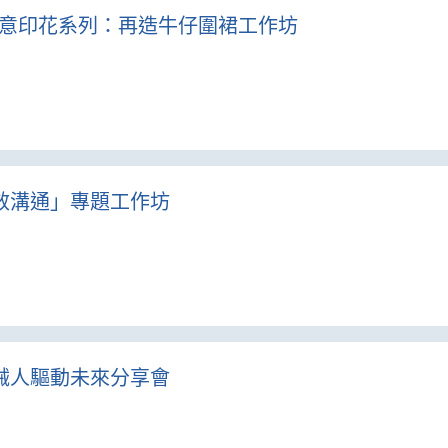
3.05 – 創意印花系列：再造牛仔圍裙工作坊
版師有效溝通」專題工作坊
尚：機械人驅動未來分享會