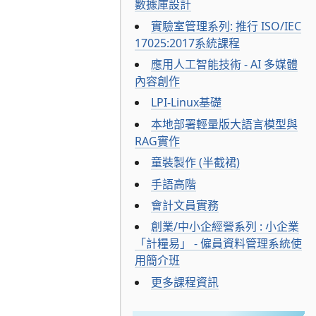
數據庫設計
實驗室管理系列: 推行 ISO/IEC
17025:2017系統課程
應用人工智能技術 - AI 多媒體
內容創作
LPI-Linux基礎
本地部署輕量版大語言模型與
RAG實作
童裝製作 (半截裙)
手語高階
會計文員實務
創業/中小企經營系列 : 小企業
「計糧易」 - 僱員資料管理系統使
用簡介班
更多課程資訊