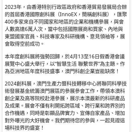
2023年，由香港特別行政區政府和香港貿易發展局合辦
的首屆香港國際創科展（InnoEX，簡稱創科展），匯聚
400多家來自不同國家和地區的企業和機構參展，與會
人數高達6萬人次，當中包括國際展商和買家、內地與
東盟國家官員、科技專家及科研機構、意見領袖等，展
會取得空前成功。
本年度創科展將強勢回歸，於4月13至16日假香港會議
展覽中心盛大舉行，以“智慧生活 聯繫世界”為主題。作
為亞洲地區年度科技盛事，澳門科創企業豈能缺席！
2024創科展，澳門生產力暨科技轉移中心將聯同科學技
術發展基金統籌澳門展區的參展參會工作，帶領本澳科
創企業及高等院校赴港參展，展示本澳最新的科研產品
及成果。展會不僅有利開拓跨區域、跨行業和跨界別的
合作機遇，同時是彰顯品牌實力、宣傳自家產品、增加
對外曝光的大好機會。我們期待您的參與，一起見證這
場科技界的盛宴！