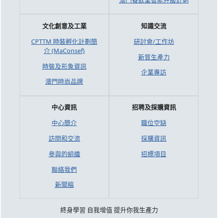
澳門餐飲業智能升級計劃
文化創意及工業
知識交流
CPTTM 時裝孵化計劃簡
研討會/工作坊
介 (MaConsef)
新質生產力
時裝及形象資訊
企業專訪
澳門時尚品牌
中心資訊
招聘及採購資訊
中心簡介
職位空缺
訪問和交流
採購資訊
參與的組織
招標項目
聯絡我們
新聞稿
終身學習 自我增值 提升你我生產力