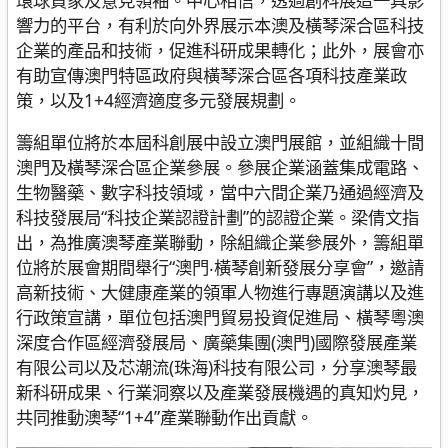
環球買家及意見領袖。中心相信，透過創科展這一具影
響力的平台，有利於向外界展示本澳及橫琴深合區科技
企業的產品和技術，促進科研成果轉化；此外，展會亦
有助宣傳澳門特區政府與橫琴深合區各項科技產業政
策，以及1+4經濟適度多元發展規劃。
籌組單位將於本屆科創展中設立澳門展館，並組織十間
澳門及橫琴深合區企業參展。參展企業涵蓋集成電路、
生物醫藥、數字科技領域，當中六間企業乃通過經濟及
科技發展局“科技企業認證計劃”的認證企業。梁倩文指
出，為推廣澳琴產業聯動，除組織企業參展外，籌組單
位將於展會期間舉行“澳門‧橫琴創新發展分享會”，邀請
高新技術、大健康產業的領軍人物進行專題演講以及進
行政策宣講，單位包括澳門貿易投資促進局、橫琴粵澳
深度合作區經濟發展局、廣藥集團(澳門)國際發展產業
有限公司以及芯潮流(珠海)科技有限公司，分享澳琴最
新科研成果、行業洞察以及產業發展機遇的真知灼見，
共同推動澳琴“1+4”產業聯動作出貢獻。