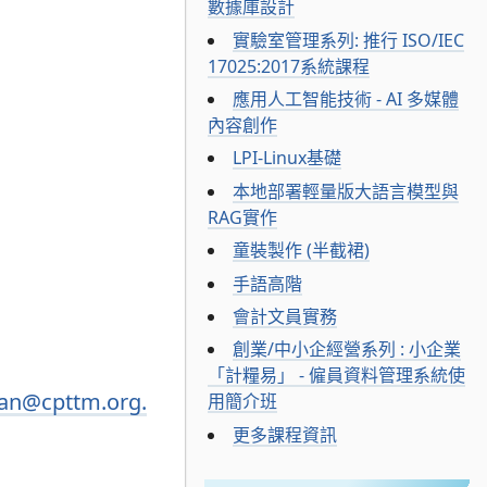
數據庫設計
實驗室管理系列: 推行 ISO/IEC
17025:2017系統課程
應用人工智能技術 - AI 多媒體
內容創作
LPI-Linux基礎
本地部署輕量版大語言模型與
RAG實作
童裝製作 (半截裙)
手語高階
會計文員實務
創業/中小企經營系列 : 小企業
「計糧易」 - 僱員資料管理系統使
alan@cpttm.org.
用簡介班
更多課程資訊