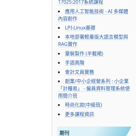
17025:2017系統課程
應用人工智能技術 - AI 多媒體
內容創作
LPI-Linux基礎
本地部署輕量版大語言模型與
RAG實作
童裝製作 (半截裙)
手語高階
會計文員實務
創業/中小企經營系列 : 小企業
「計糧易」 - 僱員資料管理系統使
用簡介班
時尚化妝(中級班)
更多課程資訊
期刊