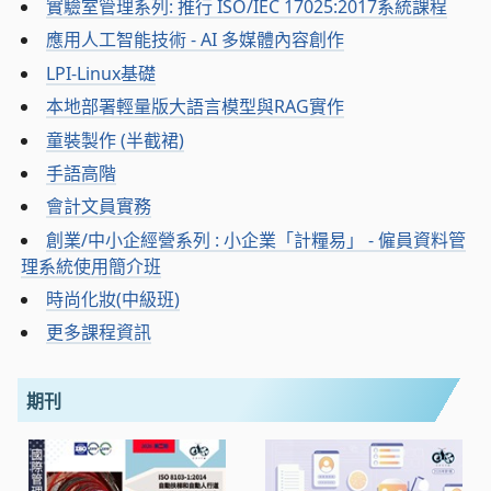
實驗室管理系列: 推行 ISO/IEC 17025:2017系統課程
應用人工智能技術 - AI 多媒體內容創作
LPI-Linux基礎
本地部署輕量版大語言模型與RAG實作
童裝製作 (半截裙)
手語高階
會計文員實務
創業/中小企經營系列 : 小企業「計糧易」 - 僱員資料管
理系統使用簡介班
時尚化妝(中級班)
更多課程資訊
期刊