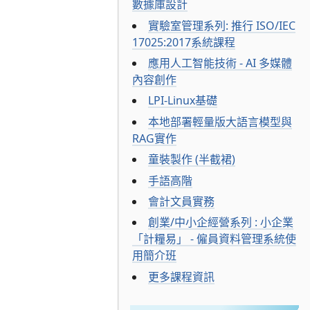
數據庫設計
實驗室管理系列: 推行 ISO/IEC
17025:2017系統課程
應用人工智能技術 - AI 多媒體
內容創作
LPI-Linux基礎
本地部署輕量版大語言模型與
RAG實作
童裝製作 (半截裙)
手語高階
會計文員實務
創業/中小企經營系列 : 小企業
「計糧易」 - 僱員資料管理系統使
用簡介班
更多課程資訊