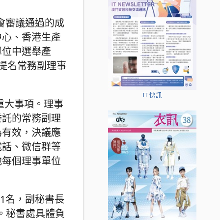
會審議通過的成
中心、香港生產
單位中選舉產
提名常務副理事
。
IT 快訊
重大事項。理事
委託的常務副理
為有效，決議應
電話、微信群等
他每個理事單位
1名，副秘書長
。秘書處具體負