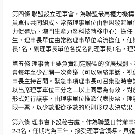
第四條 聯盟設立理事會，為聯盟最高權力機構
員單位共同組成。常務理事單位由聯盟發起單
力促進局、澳門生產力暨科技轉移中心）擔任
生，理事長單位由常務理事單位輪流擔任，任
長1名，副理事長單位各提名副理事長1名，
第五條 理事會主要負責制定聯盟的發展規劃
會每年至少召開一次會議（可以網絡電話、視
事長主持召開。緊急事項理事長可召集臨時會
以出席理事單位三分之二以上同意為有效。對
形式進行議事，由理事單位推派代表投票，理
限一票，以少數服從多數的原則形成表決結果
第六條 理事會下設秘書處，作為聯盟日常辦事
2-3名，任期均為三年，接受理事會領導，具