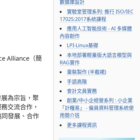
數據庫設計
實驗室管理系列: 推行 ISO/IEC
17025:2017系統課程
應用人工智能技術 - AI 多媒體
內容創作
LPI-Linux基礎
本地部署輕量版大語言模型與
ce Alliance（簡
RAG實作
童裝製作 (半截裙)
手語高階
會計文員實務
發展為宗旨，聚
創業/中小企經營系列 : 小企業
服務交流合作，
「計糧易」 - 僱員資料管理系統使
協同發展、合作
用簡介班
更多課程資訊