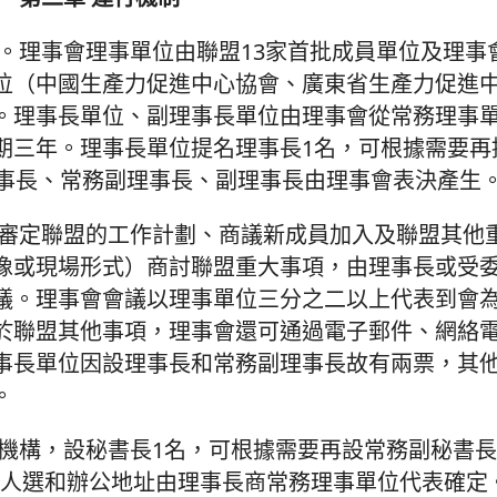
。理事會理事單位由聯盟13家首批成員單位及理事
位（中國生產力促進中心協會、廣東省生產力促進
。理事長單位、副理事長單位由理事會從常務理事
期三年。理事長單位提名理事長1名，可根據需要再
理事長、常務副理事長、副理事長由理事會表決產生
、審定聯盟的工作計劃、商議新成員加入及聯盟其他
像或現場形式）商討聯盟重大事項，由理事長或受
議。理事會會議以理事單位三分之二以上代表到會
於聯盟其他事項，理事會還可通過電子郵件、網絡
事長單位因設理事長和常務副理事長故有兩票，其
。
機構，設秘書長1名，可根據需要再設常務副秘書長
體人選和辦公地址由理事長商常務理事單位代表確定