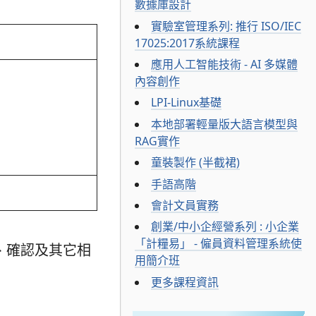
數據庫設計
實驗室管理系列: 推行 ISO/IEC
17025:2017系統課程
應用人工智能技術 - AI 多媒體
內容創作
LPI-Linux基礎
本地部署輕量版大語言模型與
RAG實作
童裝製作 (半截裙)
手語高階
會計文員實務
創業/中小企經營系列 : 小企業
「計糧易」 - 僱員資料管理系統使
冊、確認及其它相
用簡介班
更多課程資訊