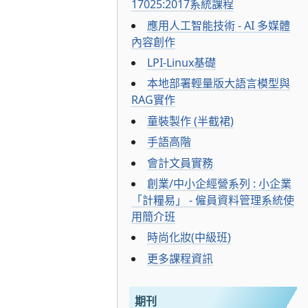
17025:2017系統課程
應用人工智能技術 - AI 多媒體
內容創作
LPI-Linux基礎
本地部署輕量版大語言模型與
RAG實作
童裝製作 (半截裙)
手語高階
會計文員實務
創業/中小企經營系列 : 小企業
「計糧易」 - 僱員資料管理系統使
用簡介班
時尚化妝(中級班)
更多課程資訊
期刊