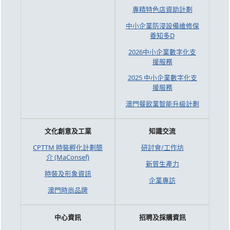
專精特色店資助計劃
中小企業防浸設備維修保
養知多D
2026中小企業數字化支
援服務
2025 中小企業數字化支
援服務
澳門餐飲業智能升級計劃
文化創意及工業
知識交流
CPTTM 時裝孵化計劃簡
研討會/工作坊
介 (MaConsef)
新質生產力
時裝及形象資訊
企業專訪
澳門時尚品牌
中心資訊
招聘及採購資訊