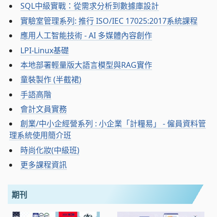
SQL中級實戰：從需求分析到數據庫設計
實驗室管理系列: 推行 ISO/IEC 17025:2017系統課程
應用人工智能技術 - AI 多媒體內容創作
LPI-Linux基礎
本地部署輕量版大語言模型與RAG實作
童裝製作 (半截裙)
手語高階
會計文員實務
創業/中小企經營系列 : 小企業「計糧易」 - 僱員資料管
理系統使用簡介班
時尚化妝(中級班)
更多課程資訊
期刊