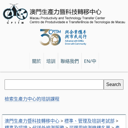
關於
培訓
聯絡我們
EN/中
檢索生產力中心的培訓課程
澳門生產力暨科技轉移中心
>
標準、管理及培訓考試部
>
標準及認證
>
代送外檢測服務
>
可選用檢測機構名單
>
產