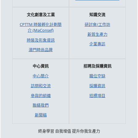
文化創意及工業
知識交流
CPTTM 時裝孵化計劃簡
研討會/工作坊
介 (MaConsef)
新質生產力
時裝及形象資訊
企業專訪
澳門時尚品牌
中心資訊
招聘及採購資訊
中心簡介
職位空缺
訪問和交流
採購資訊
參與的組織
招標項目
聯絡我們
新聞稿
終身學習 自我增值 提升你我生產力