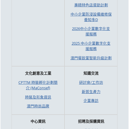
專精特色店資助計劃
中小企業防浸設備維修保
養知多D
2026中小企業數字化支
援服務
2025 中小企業數字化支
援服務
澳門餐飲業智能升級計劃
文化創意及工業
知識交流
CPTTM 時裝孵化計劃簡
研討會/工作坊
介 (MaConsef)
新質生產力
時裝及形象資訊
企業專訪
澳門時尚品牌
中心資訊
招聘及採購資訊