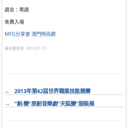
語言：粵語
免費入場
分
MFG分享會
澳門時尚廊
類
最近更新於 2013-07-27.
←
2013年第42屆世界職業技能競賽
→
“創‧變”原創音樂劇”天狐變”服裝展