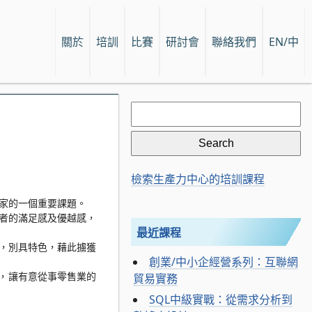
關於
培訓
比賽
研討會
聯絡我們
EN/中
Search
for:
檢索生產力中心的培訓課程
家的一個重要課題。
者的滿足感及優越感，
最近課程
，別具特色，藉此擄獲
創業/中小企經營系列：互聯網
貿易實務
廣，讓有意從事零售業的
SQL中級實戰：從需求分析到