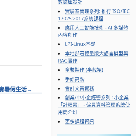
數據庫設計
實驗室管理系列: 推行 ISO/IEC
17025:2017系統課程
應用人工智能技術 - AI 多媒體
內容創作
LPI-Linux基礎
本地部署輕量版大語言模型與
RAG實作
童裝製作 (半截裙)
手語高階
會計文員實務
實暑假生活
→
創業/中小企經營系列 : 小企業
「計糧易」 - 僱員資料管理系統使
用簡介班
更多課程資訊