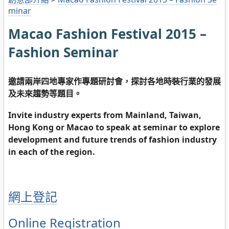
minar
Macao Fashion Festival 2015 –
Fashion Seminar
邀請兩岸四地專家作專題研討會，探討各地時裝行業的發展
及未來趨勢等題目。
Invite industry experts from Mainland, Taiwan,
Hong Kong or Macao to speak at seminar to explore
development and future trends of fashion industry
in each of the region.
網上登記
Online Registration