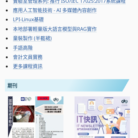
實驗室管理系列: 推行 ISO/IEC 17025:2017系統課程
應用人工智能技術 - AI 多媒體內容創作
LPI-Linux基礎
本地部署輕量版大語言模型與RAG實作
童裝製作 (半截裙)
手語高階
會計文員實務
更多課程資訊
期刊