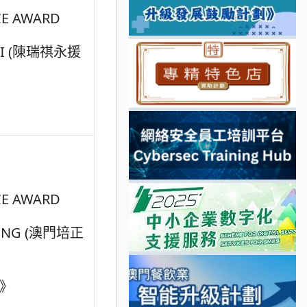
E AWARD
HI (陳瑞祺永援
》
E AWARD
ENG (澳門培正
》