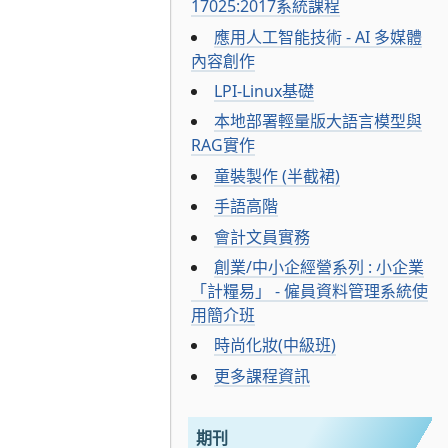
17025:2017系統課程
應用人工智能技術 - AI 多媒體
內容創作
LPI-Linux基礎
本地部署輕量版大語言模型與
RAG實作
童裝製作 (半截裙)
手語高階
會計文員實務
創業/中小企經營系列 : 小企業
「計糧易」 - 僱員資料管理系統使
用簡介班
時尚化妝(中級班)
更多課程資訊
期刊