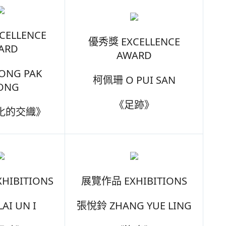
CELLENCE
優秀獎 EXCELLENCE
ARD
AWARD
ONG PAK
柯佩珊 O PUI SAN
ONG
《足跡》
化的交織》
HIBITIONS
展覽作品 EXHIBITIONS
AI UN I
張悅鈴 ZHANG YUE LING