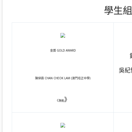
學生組 S
金獎 GOLD AWARD
吳紀忻
陳倬霖 CHAN CHEOK LAM (澳門培正中學)
》
《漁船