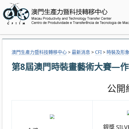
澳門生產力暨科技轉移中心
>
最新消息
>
CFI
>
時裝及形
第8屆澳門時裝畫藝術大賽—
公開組
銀獎 SILV