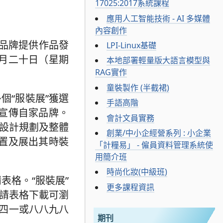
17025:2017系統課程
應用人工智能技術 - AI 多媒體
內容創作
裝品牌提供作品發
LPI-Linux基礎
月二十日（星期
本地部署輕量版大語言模型與
RAG實作
童裝製作 (半截裙)
個“服裝展”獲選
手語高階
宣傳自家品牌。
會計文員實務
間設計規劃及整體
創業/中小企經營系列 : 小企業
置及展出其時裝
「計糧易」 - 僱員資料管理系統使
用簡介班
時尚化妝(中級班)
表格。“服裝展”
更多課程資訊
申請表格下載可瀏
三三四一或八八九八
期刊