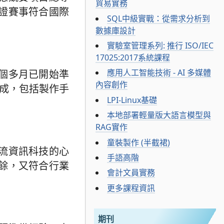
貿易實務
證賽事符合國際
SQL中級實戰：從需求分析到
數據庫設計
實驗室管理系列: 推行 ISO/IEC
17025:2017系統課程
應用人工智能技術 - AI 多媒體
個多月已開始準
內容創作
完成，包括製作手
LPI-Linux基礎
本地部署輕量版大語言模型與
RAG實作
童裝製作 (半截裙)
流資訊科技的心
手語高階
餘，又符合行業
會計文員實務
更多課程資訊
期刊