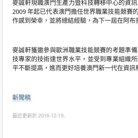
麥誠軒現職澳門生產力暨科技轉移中心的資訊
2009 年起已代表澳門擔任世界職業技能競
作感到榮幸，並將總結經驗，為下一屆在阿布
麥誠軒獲邀參與歐洲職業技能競賽的考題準備
技專家的技術達世界水平，並受到專業組織所
平不斷提高，進而更好培養澳門新一代在資訊
分
新聞稿
類
最近更新於 2016-12-19.