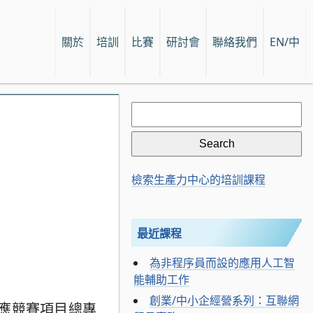
關於
培訓
比賽
研討會
聯絡我們
EN/中
Search
for:
檢索生產力中心的培訓課程
最近課程
為非程序員而設的應用人工智
能輔助工作
創業/中小企經營系列：互聯網
應競賽項目總專