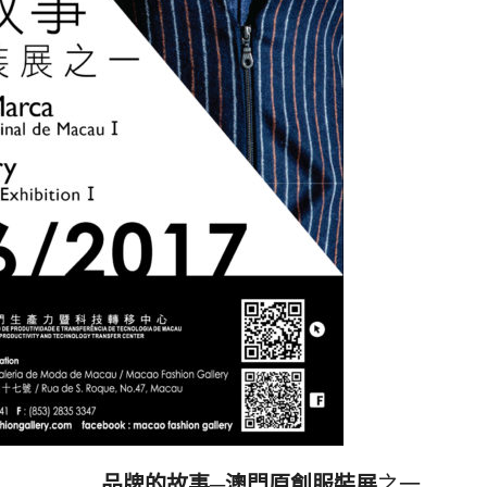
品牌的故事─澳門原創服裝展
之一