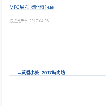
分
MFG展覽
澳門時尚廊
類
最近更新於 2017-04-08.
←
黃昏小敍─2017時尚坊