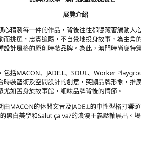
展覽介紹
傾心精製每一件的作品，背後往往都隱藏著觸動人
動而挑選，忠實追隨，不自覺地投身故事，為主角
種設計風格的原創時裝品牌。為此，澳門時尚廊特策
N、JADE.L、SOUL、Worker Playgroun
合時裝藝術及空間設計的創意，突顯品牌形象，推
眾尤如置身於故事館，細味品牌背後的情節。
ACON的休閒文青及JADE.L的中性型格打響頭炮；
ICS的黑白美學和Salut ça va?的浪漫主義壓