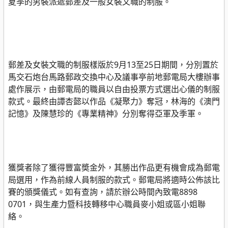
夏季的男裝派遞郵差及一般女裝文職的制服。
郵差及女裝文職的制服樣版於9月13至25日期間，分別置於
馬交石炮台馬路郵政交換中心及議事亭前地郵電局大樓辦事
處作展示，由郵電局的職員以自由投票方式選出心儀的制服
款式。最終由譚杏懿以作品《凝聚力》奪冠，林海的《澳門
記憶》及陳慧珍的《專業精神》分別奪得亞軍及季軍。
獲獎者除了獲得豐富奬金外，其勝出作品更有機會成為郵電
局選用，作為前線人員制服的款式。郵電局將適時公佈該比
賽的頒獎儀式。如有查詢，請於辦公時間內致電8898
0701，與生產力暨科技轉移中心職員麥小姐或區小姐聯
絡。