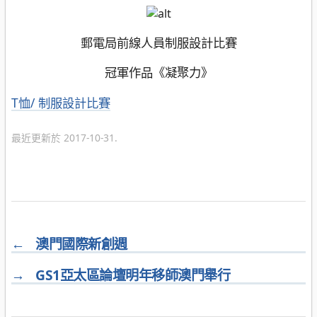
郵電局前線人員制服設計比賽
冠軍作品《凝聚力》
分
T恤/ 制服設計比賽
類
最近更新於 2017-10-31.
←
澳門國際新創週
→
GS1亞太區論壇明年移師澳門舉行