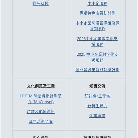
資訊科技
中小企服務
專精特色店資助計劃
中小企業防浸設備維修保
養知多D
2026中小企業數字化支
援服務
2025 中小企業數字化支
援服務
澳門餐飲業智能升級計劃
文化創意及工業
知識交流
CPTTM 時裝孵化計劃簡
研討會/工作坊
介 (MaConsef)
新質生產力
時裝及形象資訊
企業專訪
澳門時尚品牌
中心資訊
招聘及採購資訊