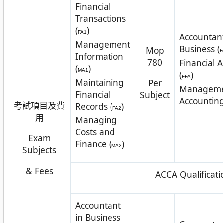
Financial
Transactions
(
)
FA1
Accountant
Management
Business (
Mop
F
Information
780
Financial 
(
)
MA1
(
)
FFA
Maintaining
Per
Managem
Financial
Subject
Accounting
考試項目及費
Records (
)
FA2
用
Managing
Costs and
Exam
Finance (
)
MA2
Subjects
& Fees
ACCA Qualificati
Accountant
in Business