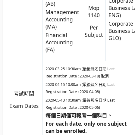
Corporate
(AB)
Mop
Business L
Management
1140
ENG)
Accounting
Corporate
(MA)
Per
Business L
Subject
Financial
GLO)
Accounting
(FA)
2020-03-25 10:30am (最後報名日期 Last
Registration Date : 2020-03-18)
取消
2020-04-15 10:30am (最後報名日期 Last
Registration Date : 2020-04-08)
考試時間
2020-05-13 10:30am (最後報名日期 Last
Exam Dates
Registration Date : 2020-05-06)
每個日期僅可報考一個科目。
For each date, only one subject
can be enrolled.