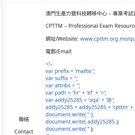
澳門生產力暨科技轉移中心 – 專業考試
CPTTM – Professional Exam Resourc
網址/Website:
www.cpttm.org.mo/qua
電郵/Email:
<!–
var prefix = 'mailto:';
var suffix = '';
var attribs = '';
var path = 'hr' + 'ef' + '=';
var addy25285 = 'vqa' + '@';
addy25285 = addy25285 + 'cpttm' + '.' 
document.write( '
‘ );
聯絡
document.write( addy25285 );
document.write( ‘
‘ );
Contact