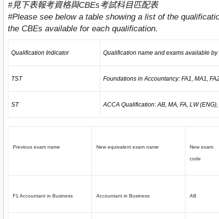
#見下表報考資格與CBEs考試科目匹配表
#Please see below a table showing a list of the qualificati
the CBEs available for each qualification.
Qualification Indicator
Qualification name and exams available b
TST
Foundations in Accountancy: FA1, MA1, FA
ST
ACCA Qualification: AB, MA, FA, LW (ENG)
Previous exam name
New equivalent exam name
New exam
code
F1 Accountant in Business
Accountant in Business
AB