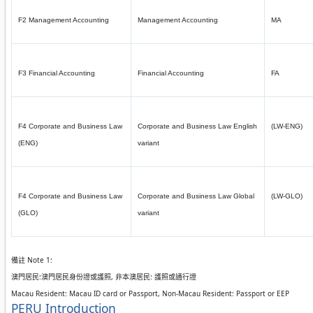
F2 Management Accounting
Management Accounting
MA
F3 Financial Accounting
Financial Accounting
FA
F4 Corporate and Business Law
Corporate and Business Law English
(LW-ENG)
(ENG)
variant
F4 Corporate and Business Law
Corporate and Business Law Global
(LW-GLO)
(GLO)
variant
備註 Note 1:
澳門居民:澳門居民身份證或護照, 非本澳居民: 護照或通行證
Macau Resident: Macau ID card or Passport, Non-Macau Resident: Passport or EEP
分
PERU Introduction