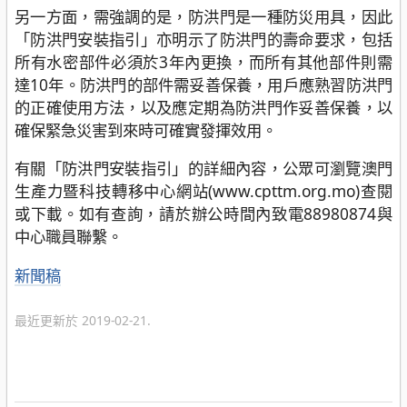
另一方面，需強調的是，防洪門是一種防災用具，因此
「防洪門安裝指引」亦明示了防洪門的壽命要求，包括
所有水密部件必須於3年內更換，而所有其他部件則需
達10年。防洪門的部件需妥善保養，用戶應熟習防洪門
的正確使用方法，以及應定期為防洪門作妥善保養，以
確保緊急災害到來時可確實發揮效用。
有關「防洪門安裝指引」的詳細內容，公眾可瀏覽澳門
生產力暨科技轉移中心網站(www.cpttm.org.mo)查閱
或下載。如有查詢，請於辦公時間內致電88980874與
中心職員聯繫。
分
新聞稿
類
最近更新於 2019-02-21.