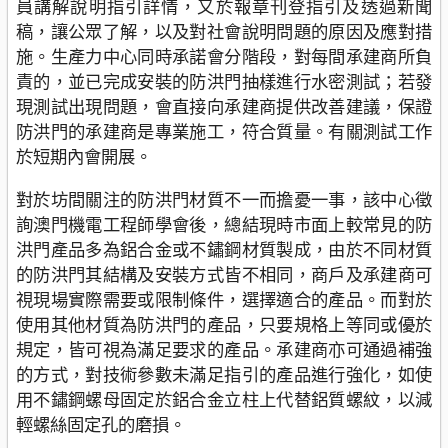
員講解說明指引詳情，又於報章刊登指引及透過新聞
稿，讓公眾了解，以及對社會說明問題的原因及應對措
施。生產力中心同時承諾會分階段，對每間承建商所負
責的，並已完成安裝的防洪門抽樣進行水密測試；若發
現測試出現問題，會直接向承建商提供改善建議，保證
防洪門的承建商是專業施工，符合質量。有關測試工作
於短期內會開展。
對於坊間關注的防洪門材質不一而擔憂一事，該中心徵
詢澳門機電工程師學會後，總結現時市面上較常見的防
洪門產品多為鋁合金或不鏽鋼材質製成，由於不同材質
的防洪門其結構及安裝方式皆不相同，商戶及承建商可
視現場實際需要或限制條件，選擇適合的產品。而對於
使用其他材質為防洪門的產品，只要規格上等同或優於
規定，皆可視為滿足要求的產品。承建商亦可通過補強
的方式，對技術參數未滿足指引的產品進行強化，如使
用不鏽鋼螺母固定於鋁合金立柱上代替鋁質螺紋，以減
輕螺絲固定孔的磨損。