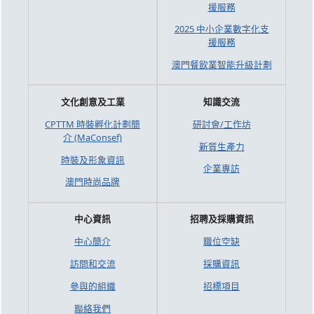
援服務
2025 中小企業數字化支
援服務
澳門餐飲業智能升級計劃
文化創意及工業
知識交流
CPTTM 時裝孵化計劃簡
研討會/工作坊
介 (MaConsef)
新質生產力
時裝及形象資訊
企業專訪
澳門時尚品牌
中心資訊
招聘及採購資訊
中心簡介
職位空缺
訪問和交流
採購資訊
參與的組織
招標項目
聯絡我們