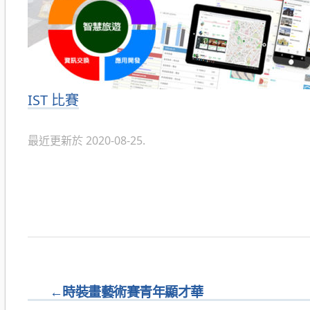
分
IST 比賽
類
最近更新於 2020-08-25.
←
時裝畫藝術賽青年顯才華