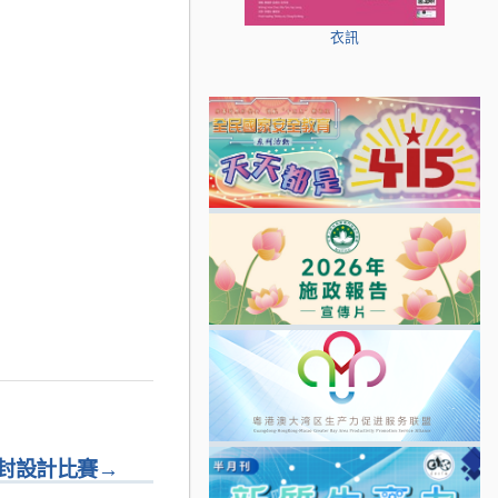
衣訊
封設計比賽
→