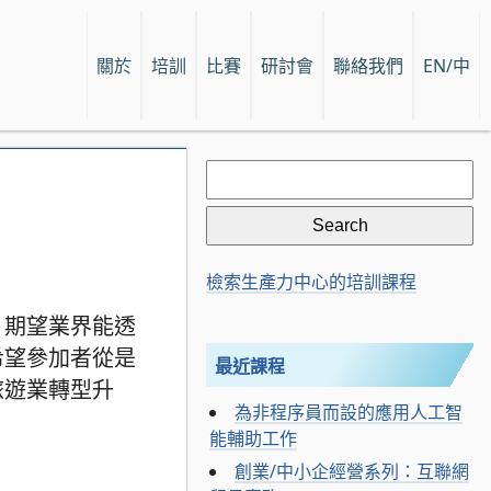
關於
培訓
比賽
研討會
聯絡我們
EN/中
Search
for:
檢索生產力中心的培訓課程
，期望業界能透
希望參加者從是
最近課程
旅遊業轉型升
為非程序員而設的應用人工智
能輔助工作
創業/中小企經營系列：互聯網