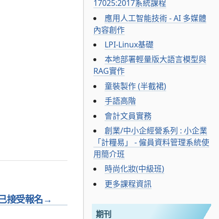
17025:2017系統課程
應用人工智能技術 - AI 多媒體
內容創作
LPI-Linux基礎
本地部署輕量版大語言模型與
RAG實作
童裝製作 (半截裙)
手語高階
會計文員實務
創業/中小企經營系列 : 小企業
「計糧易」 - 僱員資料管理系統使
用簡介班
時尚化妝(中級班)
更多課程資訊
已接受報名
→
期刊