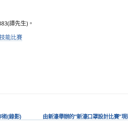
83(譚先生)。
計技能比賽
術(錄影)
由新濠舉辦的“新濠口罩設計比賽”現