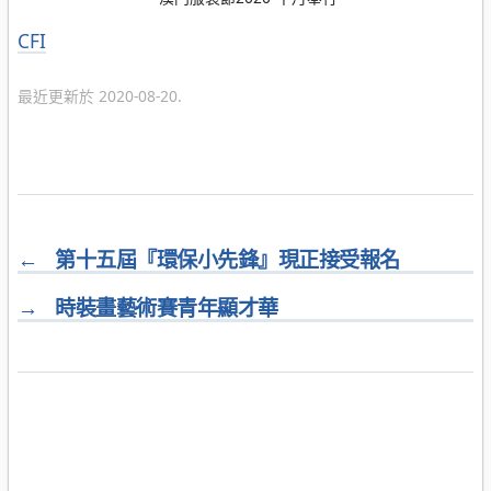
分
CFI
類
最近更新於 2020-08-20.
←
第十五屆『環保小先鋒』現正接受報名
→
時裝畫藝術賽青年顯才華