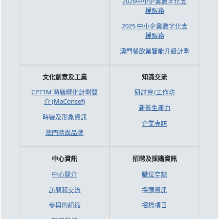
2026中小企業數字化支
援服務
2025 中小企業數字化支
援服務
澳門餐飲業智能升級計劃
文化創意及工業
知識交流
CPTTM 時裝孵化計劃簡
研討會/工作坊
介 (MaConsef)
新質生產力
時裝及形象資訊
企業專訪
澳門時尚品牌
中心資訊
招聘及採購資訊
中心簡介
職位空缺
訪問和交流
採購資訊
參與的組織
招標項目