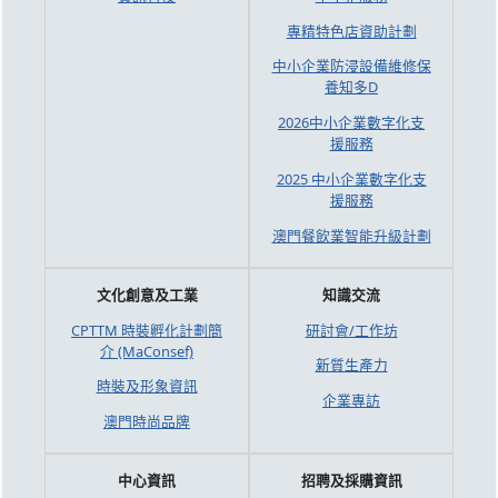
專精特色店資助計劃
中小企業防浸設備維修保
養知多D
2026中小企業數字化支
援服務
2025 中小企業數字化支
援服務
澳門餐飲業智能升級計劃
文化創意及工業
知識交流
CPTTM 時裝孵化計劃簡
研討會/工作坊
介 (MaConsef)
新質生產力
時裝及形象資訊
企業專訪
澳門時尚品牌
中心資訊
招聘及採購資訊