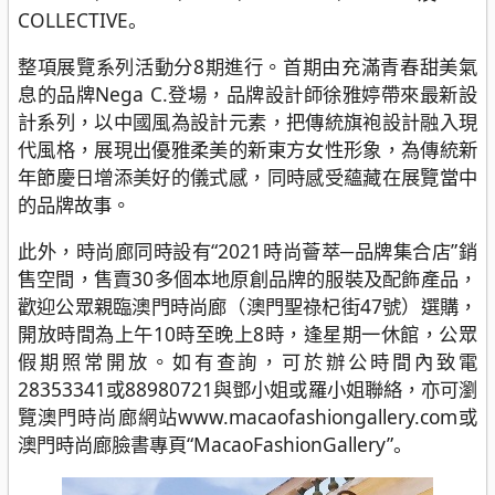
COLLECTIVE。
整項展覽系列活動分8期進行。首期由充滿青春甜美氣
息的品牌Nega C.登場，品牌設計師徐雅婷帶來最新設
計系列，以中國風為設計元素，把傳統旗袍設計融入現
代風格，展現出優雅柔美的新東方女性形象，為傳統新
年節慶日增添美好的儀式感，同時感受蘊藏在展覽當中
的品牌故事。
此外，時尚廊同時設有“2021時尚薈萃─品牌集合店”銷
售空間，售賣30多個本地原創品牌的服裝及配飾產品，
歡迎公眾親臨澳門時尚廊（澳門聖祿杞街47號）選購，
開放時間為上午10時至晚上8時，逢星期一休館，公眾
假期照常開放。如有查詢，可於辦公時間內致電
28353341或88980721與鄧小姐或羅小姐聯絡，亦可瀏
覽澳門時尚廊網站www.macaofashiongallery.com或
澳門時尚廊臉書專頁“MacaoFashionGallery”。