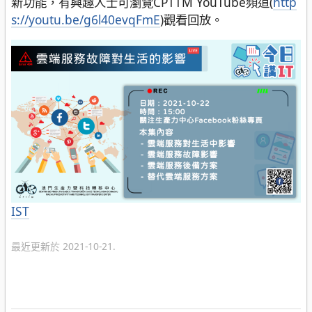
新功能，有興趣人士可瀏覽CPTTM YouTube頻道(
http
s://youtu.be/g6l40evqFmE
)觀看回放。
分
IST
類
最近更新於 2021-10-21.