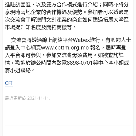
進駐該園區，以及雙方合作模式進行介紹；同時亦將分
享現時兩地企業的合作機遇及優勢。參加者可以透過是
次交流會了解澳門文創產業的商企如何透過拓展大灣區
市場提升知名度及開拓商機等。
交流會將透過線上網絡平台Webex進行，有興趣人士
請登入中心網頁www.cpttm.org.mo 報名，屆時再登
入平台即可參與。參加交流會毋須費用。如欲查詢詳
情，歡迎於辦公時間內致電8898-0701與中心李小姐或
麥小姐聯絡。
分
CFI
類
最近更新於 2021-11-11.